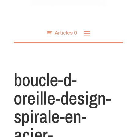
Articles 0
boucle-d-
oreille-design-
spirale-en-
acier-