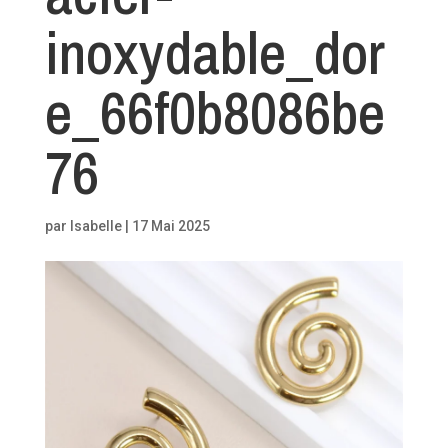
inoxydable_dor
e_66f0b8086be
76
par
Isabelle
|
17 Mai 2025