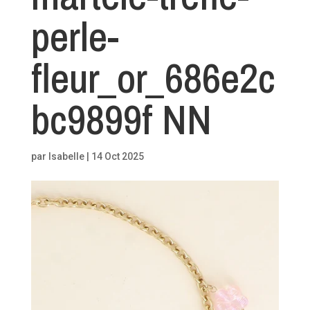
perle-
fleur_or_686e2c
bc9899f NN
par
Isabelle
|
14 Oct 2025