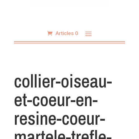
Articles 0
collier-oiseau-
et-coeur-en-
resine-coeur-
martele-trefle-