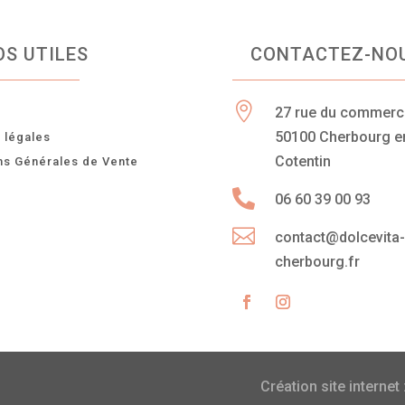
OS UTILES
CONTACTEZ-NO

27 rue du commer
n
50100 Cherbourg e
 légales
Cotentin
ns Générales de Vente

06 60 39 00 93

contact@dolcevita
cherbourg.fr
Création site internet 