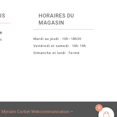
US
HORAIRES DU
MAGASIN
ce
Mardi au jeudi : 10h–18h30
n
Vendredi et samedi : 10h-19h
Dimanche et lundi : fermé
-
0
:
Myriam Corbet Webcommunication
–