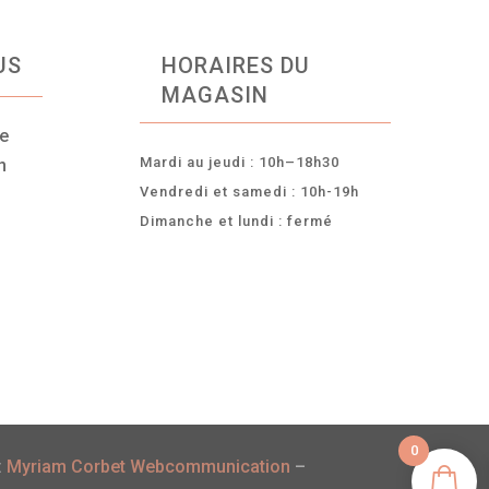
US
HORAIRES DU
MAGASIN
ce
Mardi au jeudi : 10h–18h30
n
Vendredi et samedi : 10h-19h
Dimanche et lundi : fermé
-
0
:
Myriam Corbet Webcommunication
–