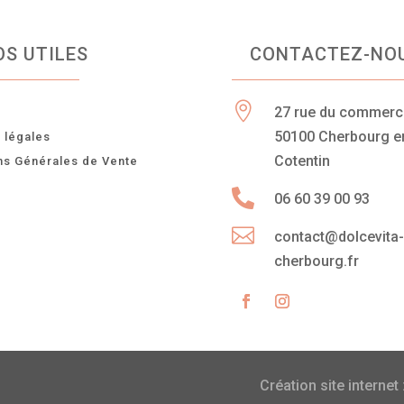
OS UTILES
CONTACTEZ-NO

27 rue du commer
n
50100 Cherbourg e
 légales
Cotentin
ns Générales de Vente

06 60 39 00 93

contact@dolcevita
cherbourg.fr
Création site internet 