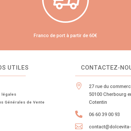
Franco de port à partir de 60€
OS UTILES
CONTACTEZ-NO

27 rue du commer
n
50100 Cherbourg e
 légales
Cotentin
ns Générales de Vente

06 60 39 00 93

contact@dolcevita