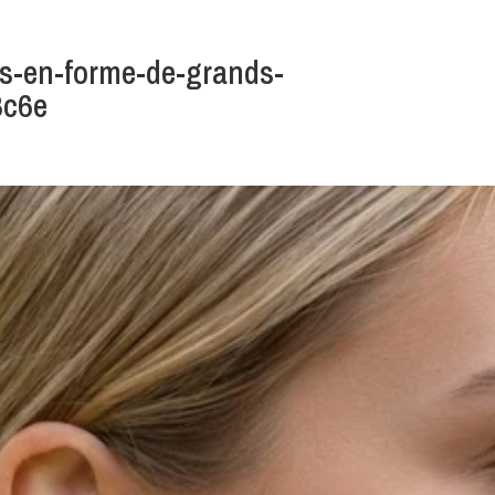
es-en-forme-de-grands-
8c6e