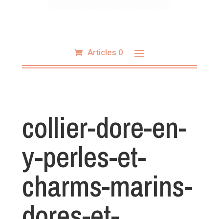
Articles 0
collier-dore-en-
y-perles-et-
charms-marins-
dores-et-