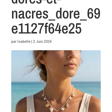
nacres_dore_69
e1127f64e25
par
Isabelle
|
2 Juin 2026