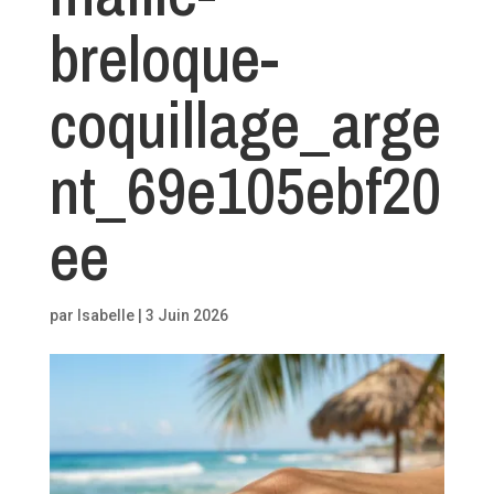
breloque-
coquillage_arge
nt_69e105ebf20
ee
par
Isabelle
|
3 Juin 2026