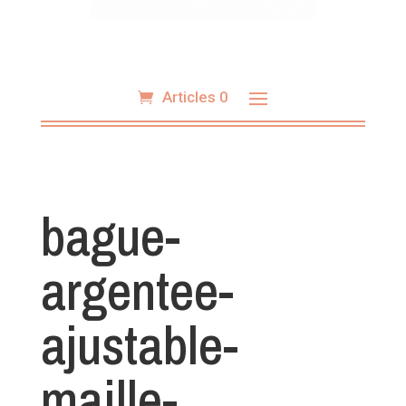
Articles 0
bague-
argentee-
ajustable-
maille-