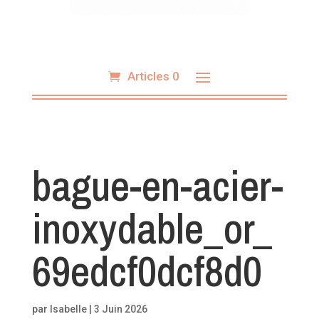
Articles 0
bague-en-acier-
inoxydable_or_
69edcf0dcf8d0
par
Isabelle
|
3 Juin 2026