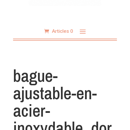
Articles 0
bague-
ajustable-en-
acier-
inoxydable_dor