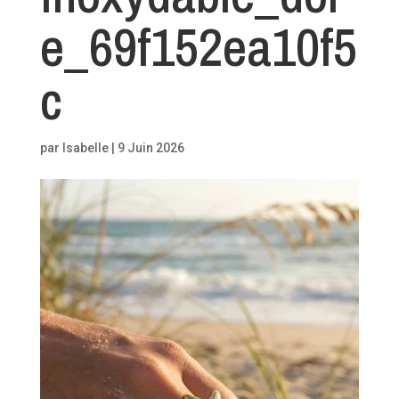
e_69f152ea10f5
c
par
Isabelle
|
9 Juin 2026