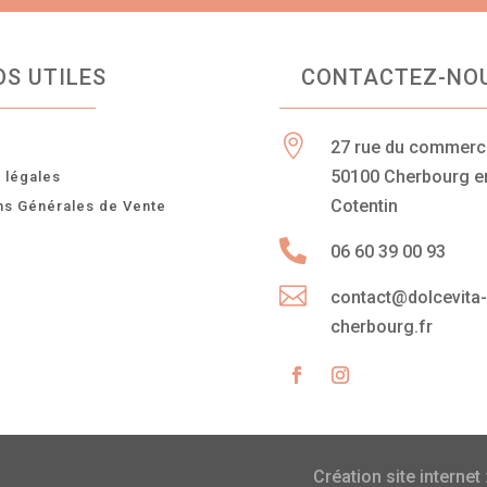
OS UTILES
CONTACTEZ-NO

27 rue du commer
n
50100 Cherbourg e
 légales
Cotentin
ns Générales de Vente

06 60 39 00 93

contact@dolcevita
cherbourg.fr
Création site internet 