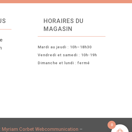
US
HORAIRES DU
MAGASIN
ce
Mardi au jeudi : 10h–18h30
n
Vendredi et samedi : 10h-19h
Dimanche et lundi : fermé
-
0
:
Myriam Corbet Webcommunication
–