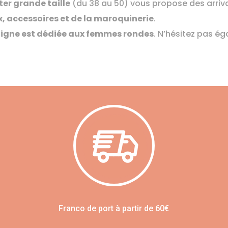
ter grande taille
(du 38 au 50) vous propose des arriva
, accessoires et de la maroquinerie
.
 ligne est dédiée aux femmes rondes
. N’hésitez pas é
Franco de port à partir de 60€