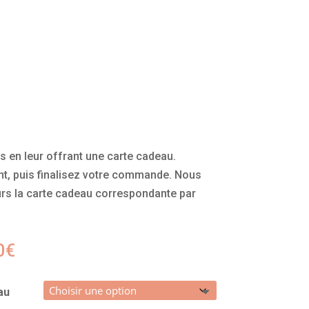
es en leur offrant une carte cadeau.
t, puis finalisez votre commande. Nous
rs la carte cadeau correspondante par
Plage
0
€
de
prix :
au
20,00€