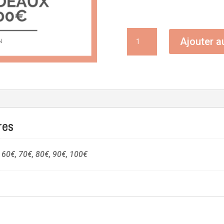
quantité
Ajouter a
de
Carte
cadeau
res
, 60€, 70€, 80€, 90€, 100€