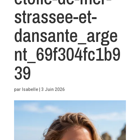
strassee-et-
dansante_arge
nt_69f304fc1b9
39
par
Isabelle
|
3 Juin 2026