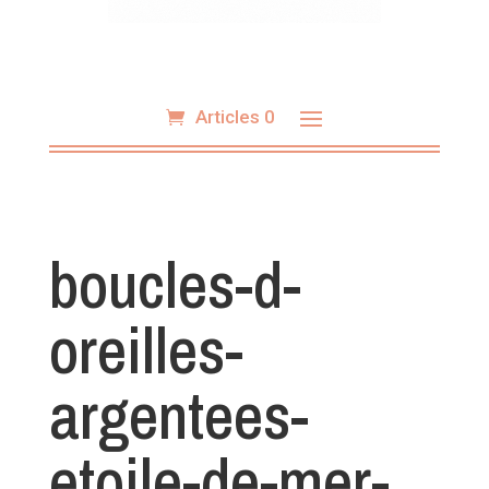
Articles 0
boucles-d-
oreilles-
argentees-
etoile-de-mer-