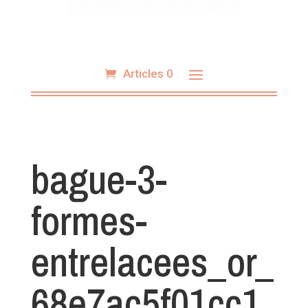
Articles 0
bague-3-
formes-
entrelacees_or_
68e7ac5f01cc1