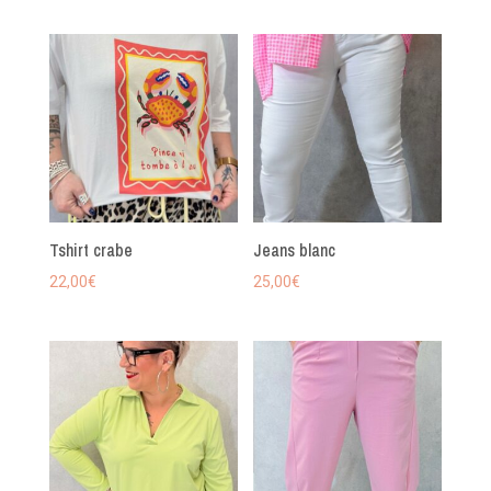
Tshirt crabe
Jeans blanc
22,00
€
25,00
€