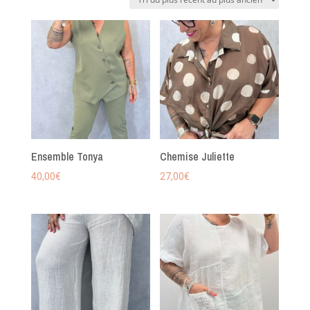
plus
récent
au
plus
ancien
Ensemble Tonya
Chemise Juliette
40,00
€
27,00
€