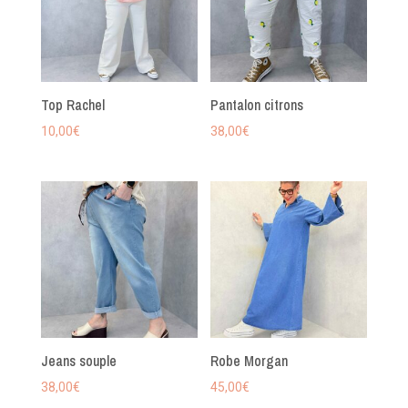
Top Rachel
Pantalon citrons
10,00
€
38,00
€
Jeans souple
Robe Morgan
38,00
€
45,00
€