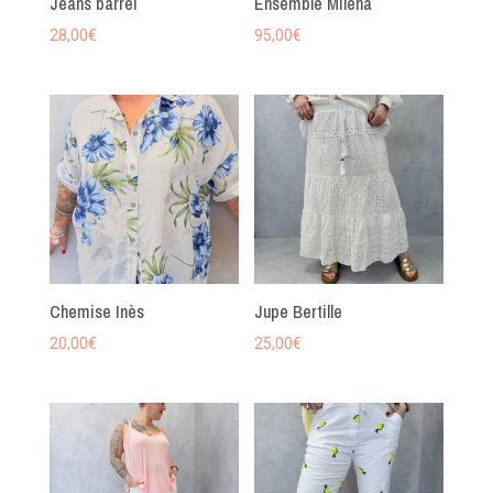
Jeans barrel
Ensemble Miléna
28,00
€
95,00
€
Chemise Inès
Jupe Bertille
20,00
€
25,00
€