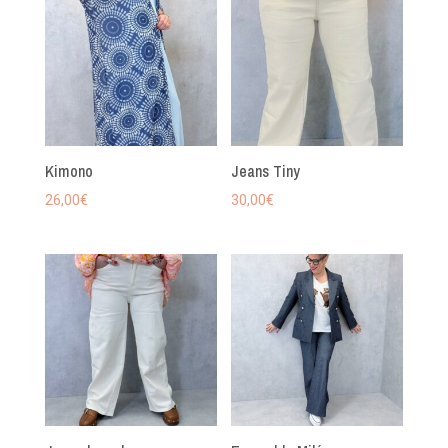
Kimono
Jeans Tiny
26,00
€
30,00
€