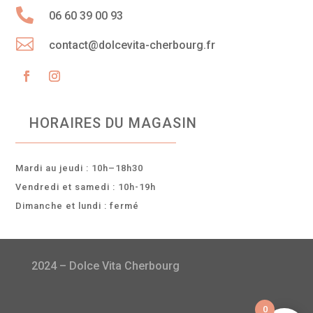

06 60 39 00 93

contact@dolcevita-cherbourg.fr
HORAIRES DU MAGASIN
Mardi au jeudi : 10h–18h30
Vendredi et samedi : 10h-19h
Dimanche et lundi : fermé
Recevez nos
actualités et promos !
2024 – Dolce Vita Cherbourg
Nous ne spammons
pas ! Consultez notre
politique de
0