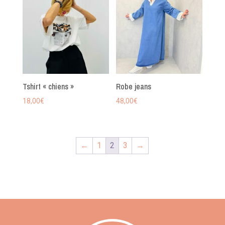
Tshirt « chiens »
Robe jeans
18,00
€
48,00
€
←
1
2
3
→