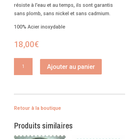
résiste à l’eau et au temps, ils sont garantis
sans plomb, sans nickel et sans cadmium.
100% Acier inoxydable
18,00
€
quantité
Ajouter au panier
de
Bague
Prague
Retour à la boutique
Produits similaires