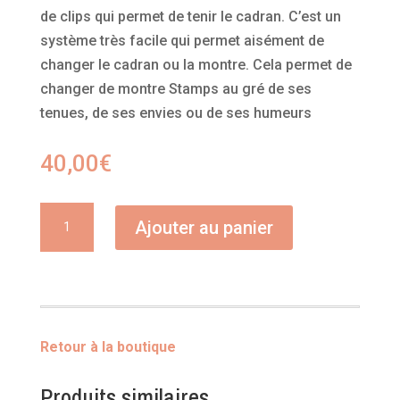
de clips qui permet de tenir le cadran. C’est un
système très facile qui permet aisément de
changer le cadran ou la montre. Cela permet de
changer de montre Stamps au gré de ses
tenues, de ses envies ou de ses humeurs
40,00
€
quantité
Ajouter au panier
de
Airmail
For
You
Retour à la boutique
Produits similaires