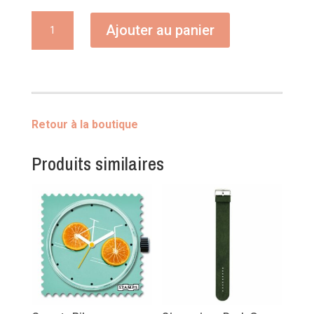
quantité
Ajouter au panier
de
Bague
Mayotte
Retour à la boutique
Produits similaires