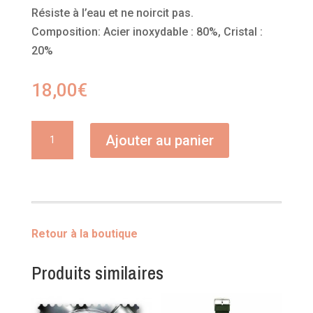
Résiste à l’eau et ne noircit pas.
Composition:
Acier inoxydable : 80%, Cristal :
20%
18,00
€
quantité
Ajouter au panier
de
Bague
ouverte
Retour à la boutique
Produits similaires