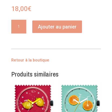
18,00
€
quantité
Ajouter au panier
de
BO
gouttes
Retour à la boutique
Produits similaires