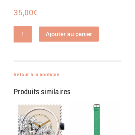
35,00
€
quantité
Ajouter au panier
de
Collier
Inès
Retour à la boutique
Produits similaires