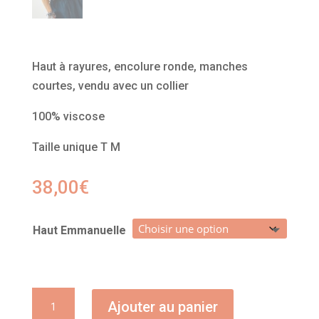
Haut à rayures, encolure ronde, manches
courtes, vendu avec un collier
100% viscose
Taille unique T M
38,00
€
Haut Emmanuelle
quantité
Ajouter au panier
de