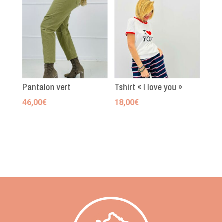
Pantalon vert
Tshirt « I love you »
46,00
€
18,00
€