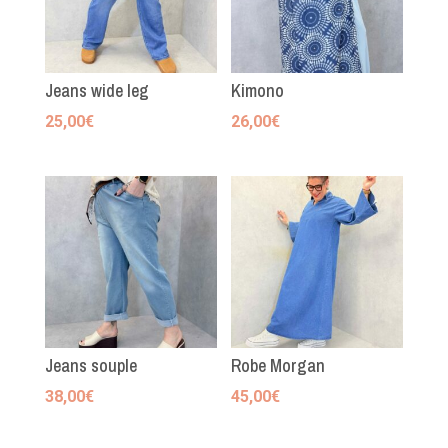
Jeans wide leg
Kimono
25,00
€
26,00
€
Jeans souple
Robe Morgan
38,00
€
45,00
€