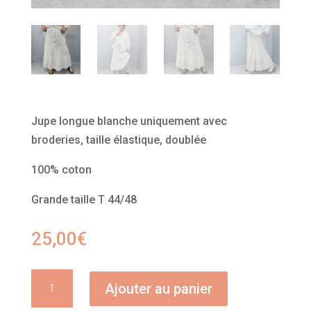
Jupe longue blanche uniquement avec
broderies, taille élastique, doublée
100% coton
Grande taille T 44/48
25,00
€
quantité
Ajouter au panier
de