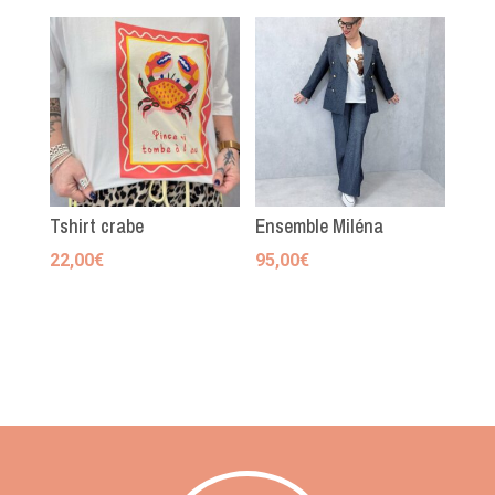
Tshirt crabe
Ensemble Miléna
22,00
€
95,00
€