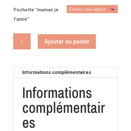
Pochette "maman je
t'aime"
quantité
Ajouter au panier
de
Pochette
"maman
je
Informations complémentaires
t'aime"
Informations
complémentair
es