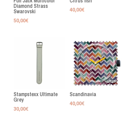
Full Jack Multicolor
Citrus fish
Diamond Strass
40,00
€
Swarovski
50,00
€
Stampstexx Ultimate
Scandinavia
Grey
40,00
€
30,00
€