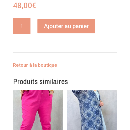
48,00
€
quantité
Ajouter au panier
de
Robe
jeans
Retour à la boutique
Produits similaires