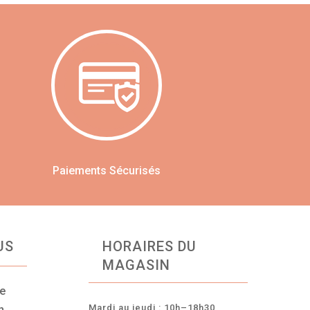
Paiements Sécurisés
US
HORAIRES DU
MAGASIN
ce
Mardi au jeudi : 10h–18h30
n