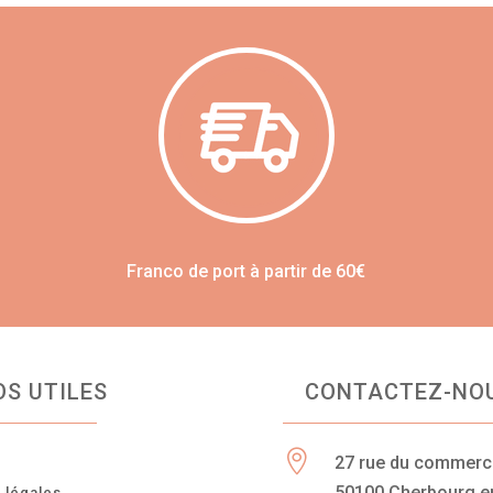
Franco de port à partir de 60€
OS UTILES
CONTACTEZ-NO

27 rue du commer
n
50100 Cherbourg e
 légales