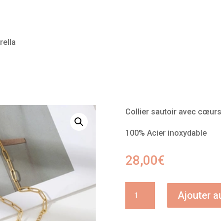
rella
Collier sautoir avec cœur
100% Acier inoxydable
28,00
€
quantité
Ajouter a
de
Sautoir