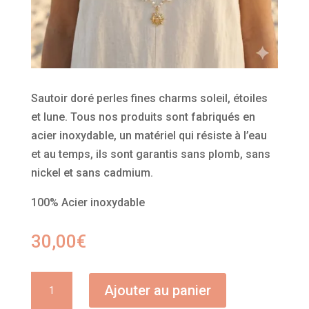
Sautoir doré perles fines charms soleil, étoiles
et lune. Tous nos produits sont fabriqués en
acier inoxydable, un matériel qui résiste à l’eau
et au temps, ils sont garantis sans plomb, sans
nickel et sans cadmium.
100% Acier inoxydable
30,00
€
quantité
Ajouter au panier
de