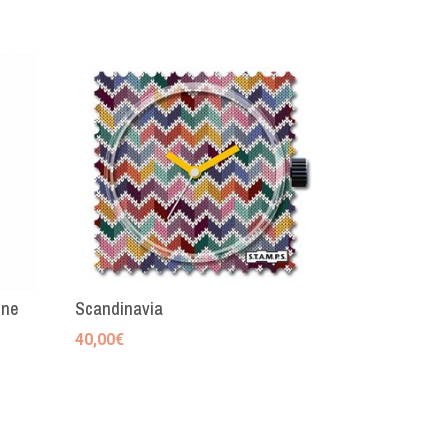
one
Scandinavia
40,00
€