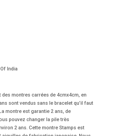
Of India
 des montres carrées de 4cmx4cm, en
ns sont vendus sans le bracelet qu’il faut
a montre est garantie 2 ans, de
ous pouvez changer la pile très
environ 2 ans. Cette montre Stamps est
aiguilles de fabrication japonaise. Nous