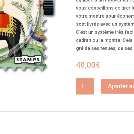
vous conseillons de tirer 
votre montre pour économi
sont livrés avec un systèm
C’est un système très faci
cadran ou la montre. Cel
gré de ses tenues, de ses
40,00
€
quantité
Ajouter a
de
Scence
of
India