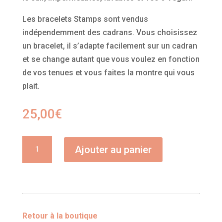
Les bracelets Stamps sont vendus
indépendemment des cadrans. Vous choisissez
un bracelet, il s’adapte facilement sur un cadran
et se change autant que vous voulez en fonction
de vos tenues et vous faites la montre qui vous
plait.
25,00
€
quantité
Ajouter au panier
de
Stampstexx
Stripes
Bleu
Retour à la boutique