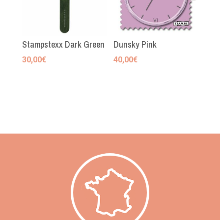
Stampstexx Dark Green
Dunsky Pink
30,00
€
40,00
€