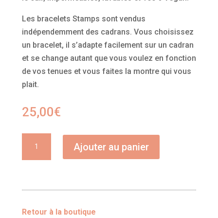
Les bracelets Stamps sont vendus
indépendemment des cadrans. Vous choisissez
un bracelet, il s’adapte facilement sur un cadran
et se change autant que vous voulez en fonction
de vos tenues et vous faites la montre qui vous
plait.
25,00
€
quantité
Ajouter au panier
de
Stampstexx
Stripes
Rouge
Retour à la boutique