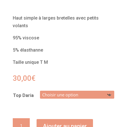
Haut simple à larges bretelles avec petits
volants
95% viscose
5% élasthanne
Taille unique T M
30,00
€
Top Daria
quantité
Ajouter au panier