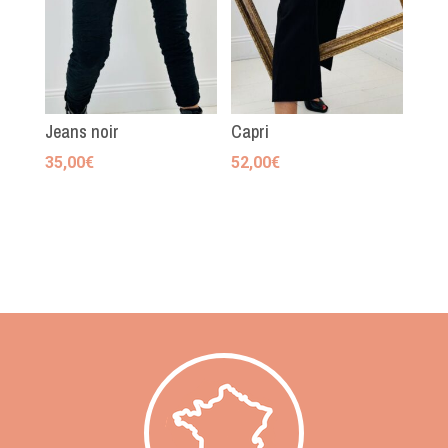
Jeans noir
Capri
35,00
€
52,00
€