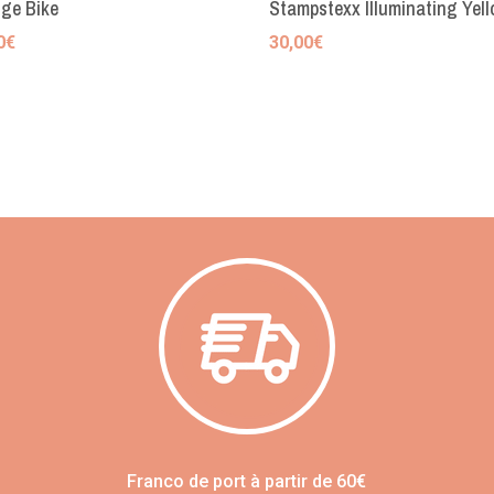
ge Bike
Stampstexx Illuminating Yel
0
€
30,00
€
Franco de port à partir de 60€