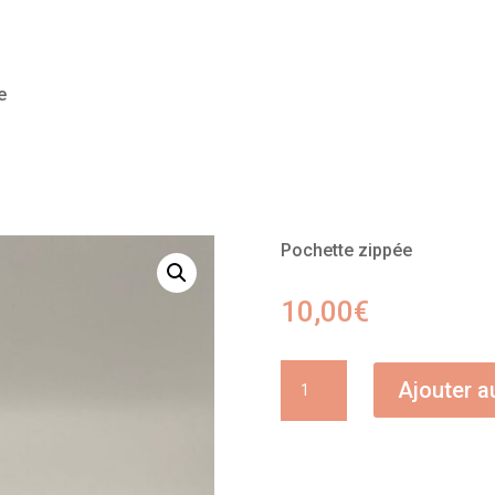
e
Pochette zippée
10,00
€
quantité
Ajouter a
de
Trousse