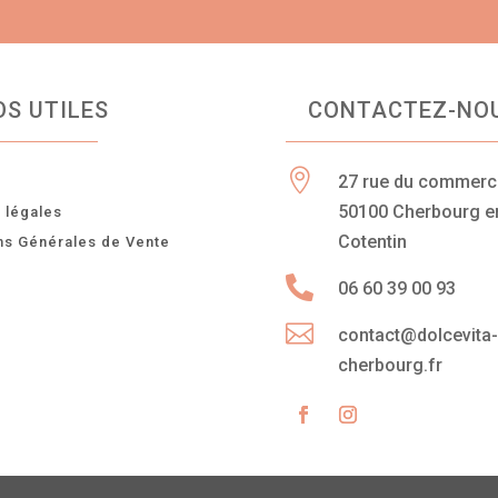
OS UTILES
CONTACTEZ-NO

27 rue du commer
n
50100 Cherbourg e
 légales
Cotentin
ns Générales de Vente

06 60 39 00 93

contact@dolcevita
cherbourg.fr