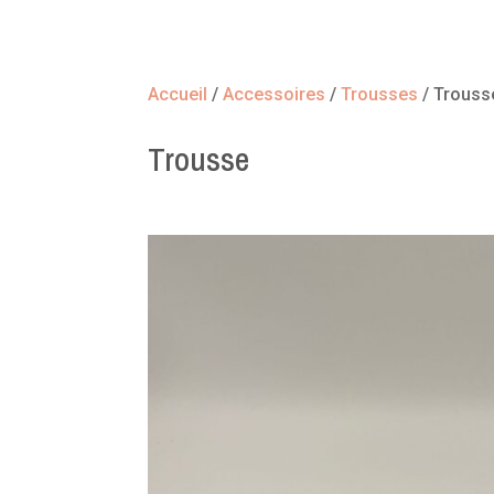
Accueil
/
Accessoires
/
Trousses
/ Trouss
Trousse