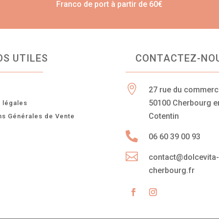
Franco de port à partir de 60€
OS UTILES
CONTACTEZ-NO

27 rue du commer
n
50100 Cherbourg e
 légales
Cotentin
ns Générales de Vente

06 60 39 00 93

contact@dolcevita
cherbourg.fr