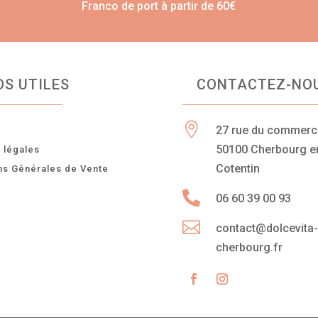
Franco de port à partir de 60€
OS UTILES
CONTACTEZ-NO

27 rue du commer
n
50100 Cherbourg e
 légales
Cotentin
ns Générales de Vente

06 60 39 00 93

contact@dolcevita
cherbourg.fr