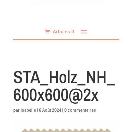
Articles 0
STA_Holz_NH_
600x600@2x
par
Isabelle
|
8 Août 2024
|
0 commentaires