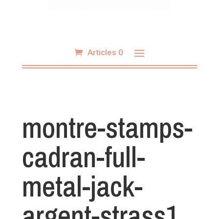
Articles 0
montre-stamps-
cadran-full-
metal-jack-
argent-strass1