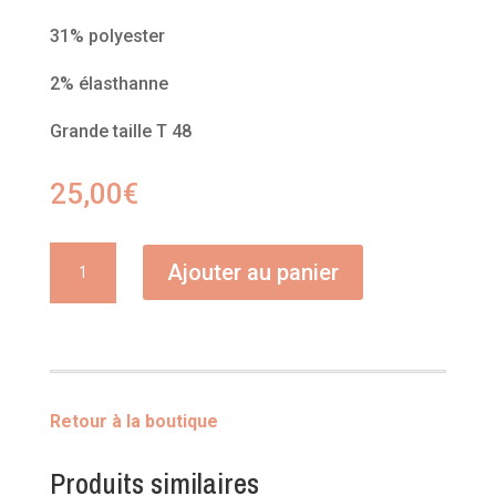
31% polyester
2% élasthanne
Grande taille T 48
25,00
€
quantité
Ajouter au panier
de
Jeans
wide
leg
Retour à la boutique
Produits similaires