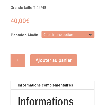
Grande taille T 44/48
40,00
€
Pantalon Aladin
quantité
Ajouter au panier
de
Pantalon
Aladin
Informations complémentaires
Informations