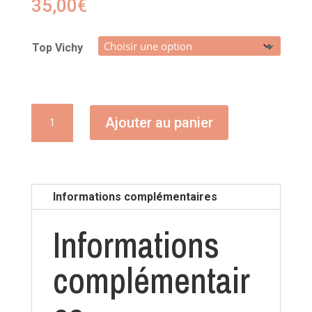
35,00
€
Top Vichy
quantité
Ajouter au panier
de
Top
Vichy
Informations complémentaires
Informations
complémentair