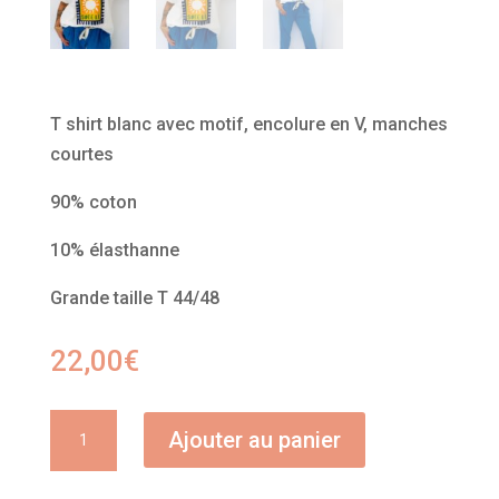
T shirt blanc avec motif, encolure en V, manches
courtes
90% coton
10% élasthanne
Grande taille T 44/48
22,00
€
quantité
Ajouter au panier
de
Tshirt