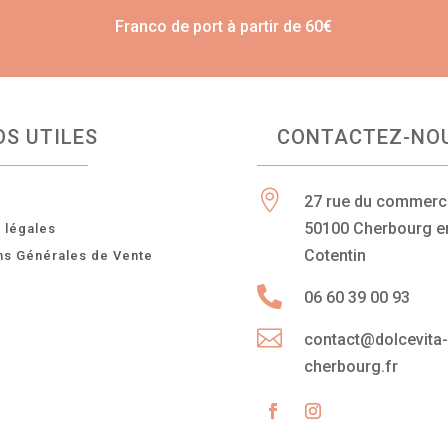
Franco de port à partir de 60€
OS UTILES
CONTACTEZ-NO

27 rue du commer
n
50100 Cherbourg e
 légales
Cotentin
ns Générales de Vente

06 60 39 00 93

contact@dolcevita
cherbourg.fr