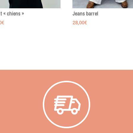
t « chiens »
Jeans barrel
0
€
28,00
€