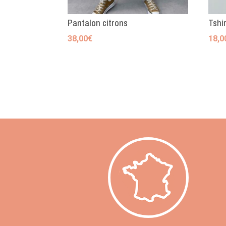
Pantalon citrons
Tshir
38,00
€
18,0